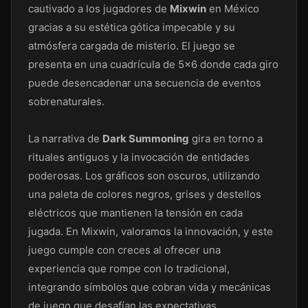
cautivado a los jugadores de
Mixwin
en México
gracias a su estética gótica impecable y su
atmósfera cargada de misterio. El juego se
presenta en una cuadrícula de 5x6 donde cada giro
puede desencadenar una secuencia de eventos
sobrenaturales.
La narrativa de
Dark Summoning
gira en torno a
rituales antiguos y la invocación de entidades
poderosas. Los gráficos son oscuros, utilizando
una paleta de colores negros, grises y destellos
eléctricos que mantienen la tensión en cada
jugada. En Mixwin, valoramos la innovación, y este
juego cumple con creces al ofrecer una
experiencia que rompe con lo tradicional,
integrando símbolos que cobran vida y mecánicas
de juego que desafían las expectativas