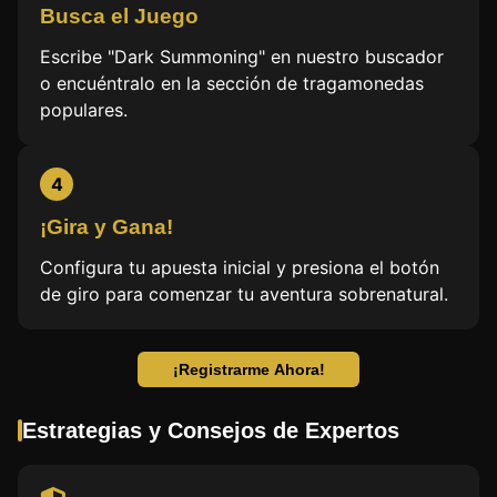
Busca el Juego
Escribe "Dark Summoning" en nuestro buscador
o encuéntralo en la sección de tragamonedas
populares.
4
¡Gira y Gana!
Configura tu apuesta inicial y presiona el botón
de giro para comenzar tu aventura sobrenatural.
¡Registrarme Ahora!
Estrategias y Consejos de Expertos