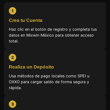
1
Crea tu Cuenta
Haz clic en el botón de registro y completa tus
datos en Mixwin México para obtener acceso
total.
2
Realiza un Depósito
Usa métodos de pago locales como SPEI u
OXXO para cargar saldo de forma segura y
rápida.
3