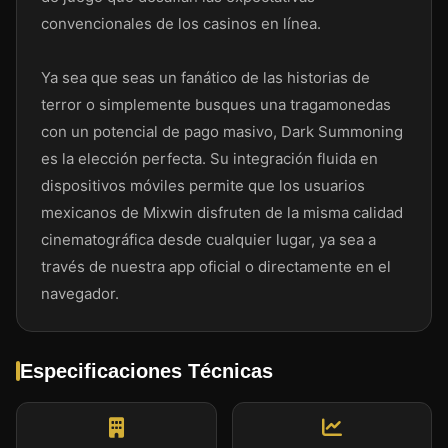
convencionales de los casinos en línea.
Ya sea que seas un fanático de las historias de
terror o simplemente busques una tragamonedas
con un potencial de pago masivo, Dark Summoning
es la elección perfecta. Su integración fluida en
dispositivos móviles permite que los usuarios
mexicanos de Mixwin disfruten de la misma calidad
cinematográfica desde cualquier lugar, ya sea a
través de nuestra app oficial o directamente en el
navegador.
Especificaciones Técnicas