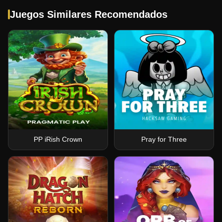
Juegos Similares Recomendados
PP iRish Crown
Pray for Three