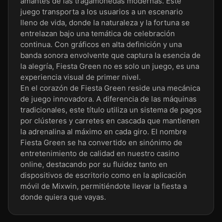
amantes de las tragamonedas modernas. Este
juego transporta a los usuarios a un escenario
lleno de vida, donde la naturaleza y la fortuna se
entrelazan bajo una temática de celebración
continua. Con gráficos en alta definición y una
banda sonora envolvente que captura la esencia de
la alegría, Fiesta Green no es solo un juego, es una
experiencia visual de primer nivel.
En el corazón de Fiesta Green reside una mecánica
de juego innovadora. A diferencia de las máquinas
tradicionales, este título utiliza un sistema de pagos
por clústeres y carretes en cascada que mantienen
la adrenalina al máximo en cada giro. El nombre
Fiesta Green se ha convertido en sinónimo de
entretenimiento de calidad en nuestro casino
online, destacando por su fluidez tanto en
dispositivos de escritorio como en la aplicación
móvil de Mixwin, permitiéndote llevar la fiesta a
donde quiera que vayas.