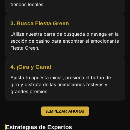
tiendas locales.
3. Busca Fiesta Green
Utiliza nuestra barra de búsqueda o navega en la
sección de casino para encontrar el emocionante
Fiesta Green.
4. ¡Gira y Gana!
Ajusta tu apuesta inicial, presiona el botón de
giro y disfruta de las animaciones festivas y
grandes premios.
¡EMPEZAR AHORA!
Estrategias de Expertos