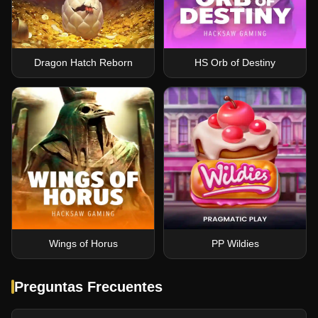
Dragon Hatch Reborn
HS Orb of Destiny
Wings of Horus
PP Wildies
Preguntas Frecuentes