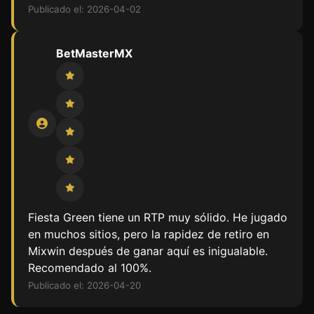
Publicado el: 2026-04-02
BetMasterMX
Fiesta Green tiene un RTP muy sólido. He jugado
en muchos sitios, pero la rapidez de retiro en
Mixwin después de ganar aquí es inigualable.
Recomendado al 100%.
Publicado el: 2026-04-20