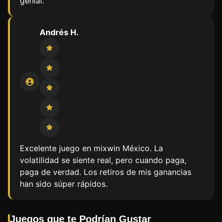
genial.
Andrés H.
Excelente juego en mixwin México. La
volatilidad se siente real, pero cuando paga,
paga de verdad. Los retiros de mis ganancias
han sido súper rápidos.
Juegos que te Podrían Gustar