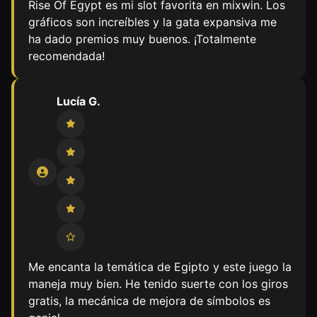
Rise Of Egypt es mi slot favorita en mixwin. Los
gráficos son increíbles y la gata expansiva me
ha dado premios muy buenos. ¡Totalmente
recomendada!
Lucía G.
Me encanta la temática de Egipto y este juego la
maneja muy bien. He tenido suerte con los giros
gratis, la mecánica de mejora de símbolos es