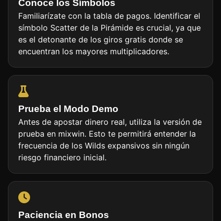
Conoce los Símbolos
Familiarízate con la tabla de pagos. Identificar el
símbolo Scatter de la Pirámide es crucial, ya que
es el detonante de los giros gratis donde se
encuentran los mayores multiplicadores.
Prueba el Modo Demo
Antes de apostar dinero real, utiliza la versión de
prueba en mixwin. Esto te permitirá entender la
frecuencia de los Wilds expansivos sin ningún
riesgo financiero inicial.
Paciencia en Bonos