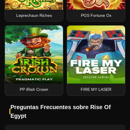
Leprechaun Riches
PGS Fortune Ox
PP iRish Crown
FIRE MY LASER
Preguntas Frecuentes sobre Rise Of
Egypt