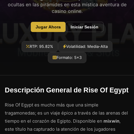
ocultas en las pirámides en esta mística aventura de
casino online.
Jugar Ahora
Iniciar Sesión
RTP: 95.82%
Volatilidad: Media-Alta
Formato: 5x3
Descripción General de Rise Of Egypt
Rise Of Egypt es mucho más que una simple
tragamonedas; es un viaje épico a través de las arenas del
tiempo en el corazón de Egipto. Disponible en
mixwin
,
este título ha capturado la atención de los jugadores