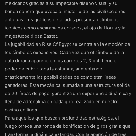
mexicanos gracias a su impecable diseño visual y su
banda sonora que evoca el misterio de las civilizaciones
antiguas. Los gráficos detallados presentan símbolos
icónicos como escarabajos dorados, el ojo de Horus y la
majestuosa diosa Bastet.
La jugabilidad en Rise Of Egypt se centra en la emoción de
los símbolos expansivos. Cada vez que el símbolo de la
gata dorada aparece en los carretes 2, 3 o 4, tiene el
poder de cubrir toda la columna, aumentando
drásticamente las posibilidades de completar líneas
ganadoras. Esta mecánica, sumada a una estructura sólida
de 20 líneas de pago, garantiza una experiencia dinámica y
llena de adrenalina en cada giro realizado en nuestro
casino en línea.
Para aquellos que buscan profundidad estratégica, el
juego ofrece una ronda de bonificación de giros gratis que
transforma la dinámica estándar. Con la aparición de tres