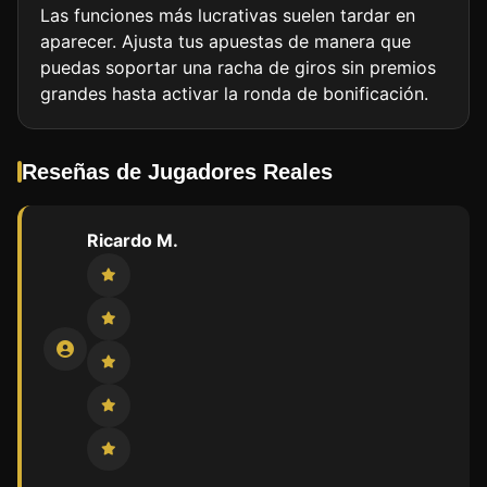
Las funciones más lucrativas suelen tardar en
aparecer. Ajusta tus apuestas de manera que
puedas soportar una racha de giros sin premios
grandes hasta activar la ronda de bonificación.
Reseñas de Jugadores Reales
Ricardo M.