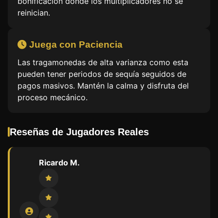
bonificación donde los multiplicadores no se
reinician.
Juega con Paciencia
Las tragamonedas de alta varianza como esta
pueden tener periodos de sequía seguidos de
pagos masivos. Mantén la calma y disfruta del
proceso mecánico.
Reseñas de Jugadores Reales
Ricardo M.