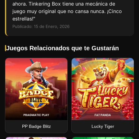
ahora. Tinkering Box tiene una mecánica de
juego muy original que no cansa nunca. ¡Cinco
estrellas!"
Publicado: 15 de Enero, 2026
Juegos Relacionados que te Gustarán
PP Badge Blitz
Lucky Tiger