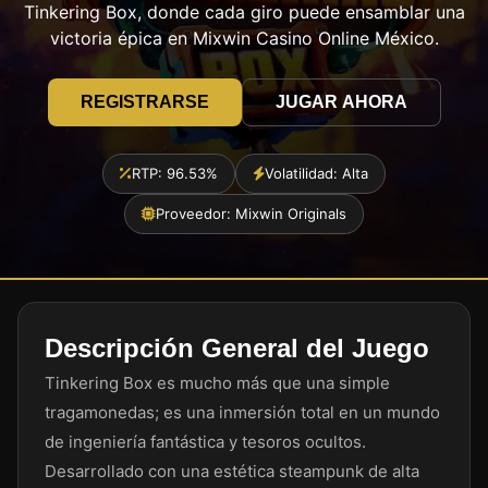
Tinkering Box, donde cada giro puede ensamblar una
victoria épica en Mixwin Casino Online México.
REGISTRARSE
JUGAR AHORA
RTP: 96.53%
Volatilidad: Alta
Proveedor: Mixwin Originals
Descripción General del Juego
Tinkering Box es mucho más que una simple
tragamonedas; es una inmersión total en un mundo
de ingeniería fantástica y tesoros ocultos.
Desarrollado con una estética steampunk de alta