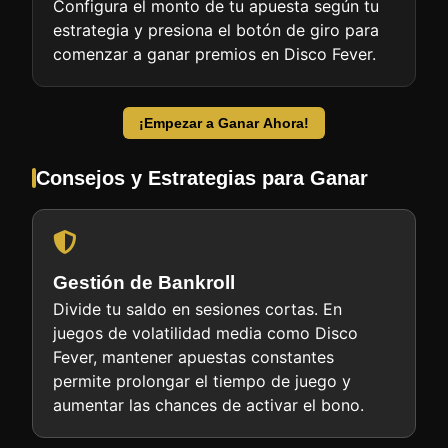
Configura el monto de tu apuesta según tu
estrategia y presiona el botón de giro para
comenzar a ganar premios en Disco Fever.
¡Empezar a Ganar Ahora!
Consejos y Estrategias para Ganar
Gestión de Bankroll
Divide tu saldo en sesiones cortas. En
juegos de volatilidad media como Disco
Fever, mantener apuestas constantes
permite prolongar el tiempo de juego y
aumentar las chances de activar el bono.