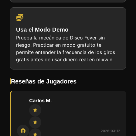
Usa el Modo Demo
Prueba la mecánica de Disco Fever sin
riesgo. Practicar en modo gratuito te
permite entender la frecuencia de los giros
gratis antes de usar dinero real en mixwin.
Reseñas de Jugadores
Carlos M.
2026-03-12