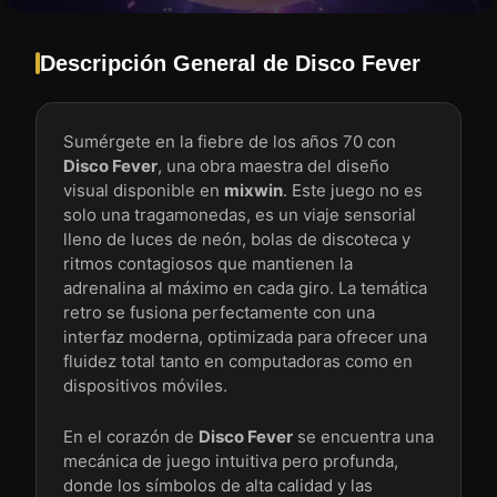
Descripción General de Disco Fever
Sumérgete en la fiebre de los años 70 con
Disco Fever
, una obra maestra del diseño
visual disponible en
mixwin
. Este juego no es
solo una tragamonedas, es un viaje sensorial
lleno de luces de neón, bolas de discoteca y
ritmos contagiosos que mantienen la
adrenalina al máximo en cada giro. La temática
retro se fusiona perfectamente con una
interfaz moderna, optimizada para ofrecer una
fluidez total tanto en computadoras como en
dispositivos móviles.
En el corazón de
Disco Fever
se encuentra una
mecánica de juego intuitiva pero profunda,
donde los símbolos de alta calidad y las