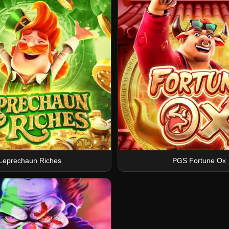
Leprechaun Riches
PGS Fortune Ox