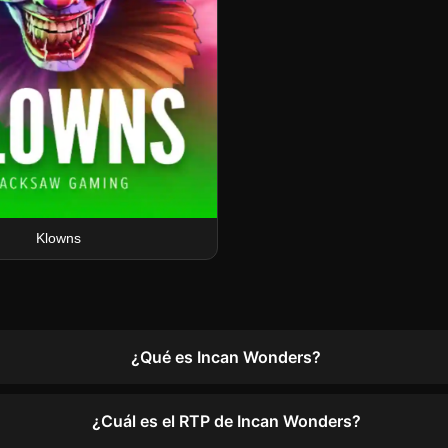
Klowns
¿Qué es Incan Wonders?
¿Cuál es el RTP de Incan Wonders?