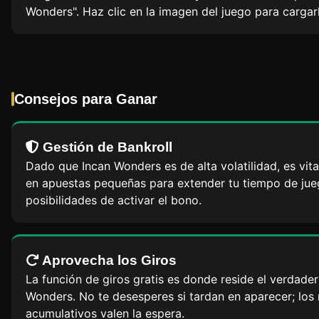
Wonders". Haz clic en la imagen del juego para cargar
Consejos para Ganar
Gestión de Bankroll
Dado que Incan Wonders es de alta volatilidad, es vita
en apuestas pequeñas para extender tu tiempo de jue
posibilidades de activar el bono.
Aprovecha los Giros
La función de giros gratis es donde reside el verdade
Wonders. No te desesperes si tardan en aparecer; los 
acumulativos valen la espera.