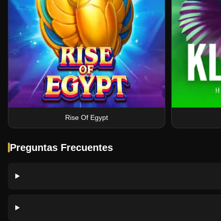
Rise Of Egypt
Preguntas Frecuentes