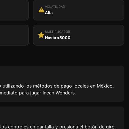
VOLATILIDAD
Alta
MULTIPLICADOR
Hasta x5000
o utilizando los métodos de pago locales en México.
inmediato para jugar Incan Wonders.
los controles en pantalla y presiona el botón de giro.