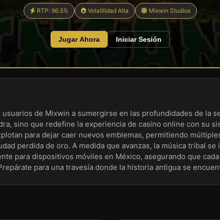
RTP: 96.5%
Volatilidad Alta
Mixwin Studios
Jugar Ahora
Iniciar Sesión
s usuarios de Mixwin a sumergirse en las profundidades de la s
edra, sino que redefine la experiencia de casino online con su 
lotan para dejar caer nuevos emblemas, permitiendo múltiples
ciudad perdida de oro. A medida que avanzas, la música tribal s
ente para dispositivos móviles en México, asegurando que cada
repárate para una travesía donde la historia antigua se encuen