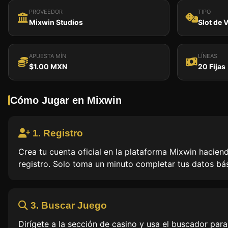
PROVEEDOR
TIPO
Mixwin Studios
Slot de 
APUESTA MÍN
LÍNEAS
$1.00 MXN
20 Fijas
Cómo Jugar en Mixwin
1. Registro
Crea tu cuenta oficial en la plataforma Mixwin haciend
registro. Solo toma un minuto completar tus datos bá
3. Buscar Juego
Dirígete a la sección de casino y usa el buscador para