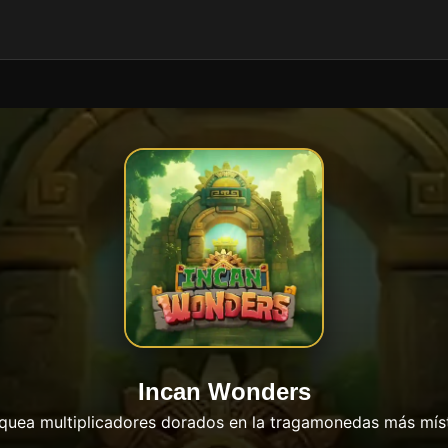
Incan Wonders
oquea multiplicadores dorados en la tragamonedas más mís